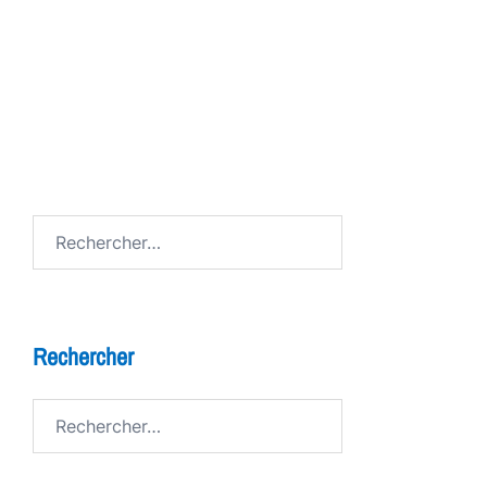
booste la confiance en soi
7 bienfaits du théâtre pour les enfants
FESTIV AL
Avenue de Grandson
Rechercher :
Rechercher
Rechercher :