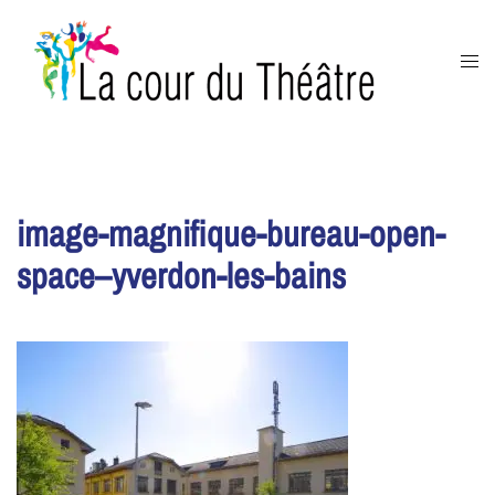
Aller
au
Ouvr
contenu
le
men
image-magnifique-bureau-open-
space–yverdon-les-bains