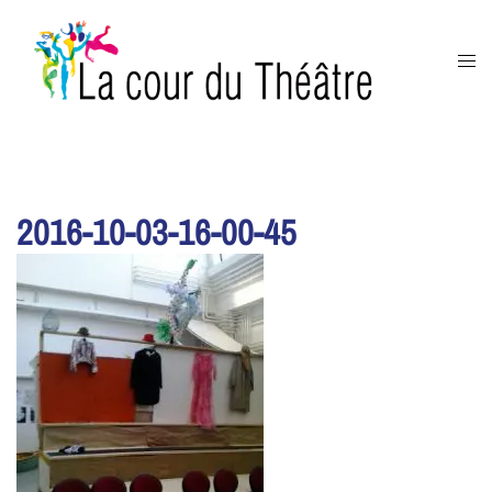
Aller
au
Ouvr
contenu
le
men
2016-10-03-16-00-45