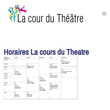
Aller
au
Ouvr
contenu
le
men
Horaires La cours du Theatre