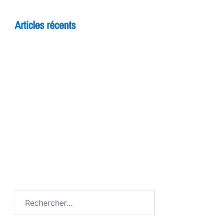
Articles récents
5 raisons de rejoindre un cours d’improvisation
pour adultes à Yverdon
Théâtre et adolescents : comment l’improvisation
booste la confiance en soi
7 bienfaits du théâtre pour les enfants
FESTIV AL
Avenue de Grandson
Rechercher :