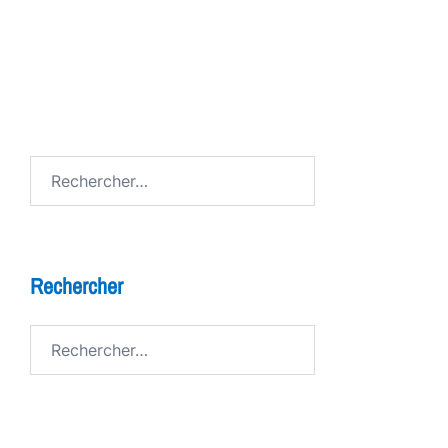
7 bienfaits du théâtre pour les enfants
FESTIV AL
Avenue de Grandson
Rechercher :
Rechercher
Rechercher :