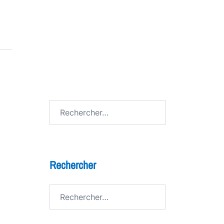
7 bienfaits du théâtre pour les
enfants
FESTIV AL
Avenue de Grandson
Rechercher :
Rechercher
Rechercher :