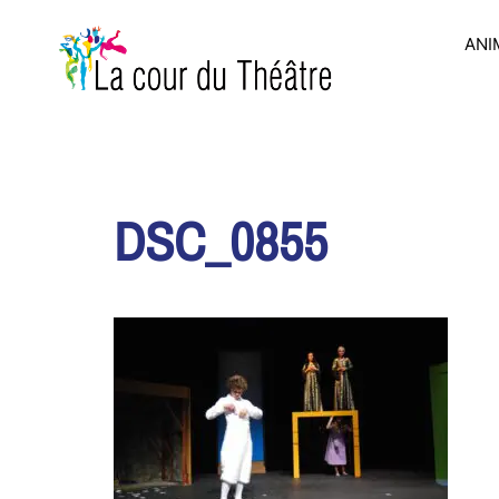
Aller
au
ANI
contenu
DSC_0855