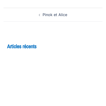
Navigation
Pinok et Alice
d’article
Articles récents
5 raisons de rejoindre un cours d’improvisation
pour adultes à Yverdon
Théâtre et adolescents : comment l’improvisation
booste la confiance en soi
7 bienfaits du théâtre pour les enfants
FESTIV AL