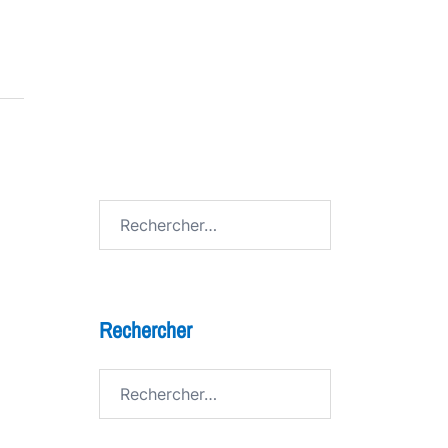
7 bienfaits du théâtre pour les
enfants
FESTIV AL
Avenue de Grandson
Rechercher :
Rechercher
Rechercher :