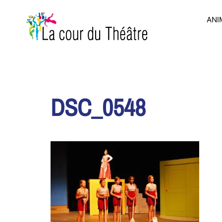
Aller
au
ANI
contenu
DSC_0548