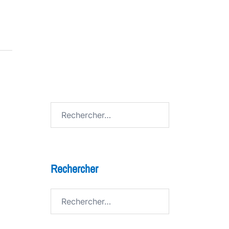
7 bienfaits du théâtre pour les
enfants
FESTIV AL
Avenue de Grandson
Rechercher :
Rechercher
Rechercher :