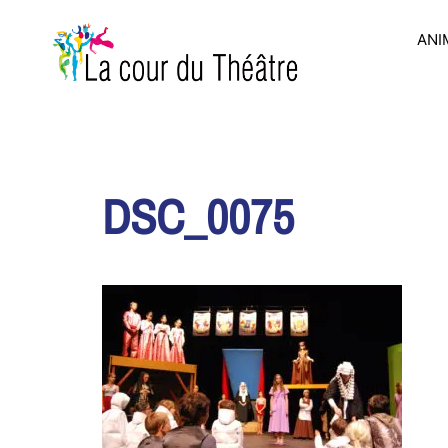
Aller
au
ANI
contenu
DSC_0075