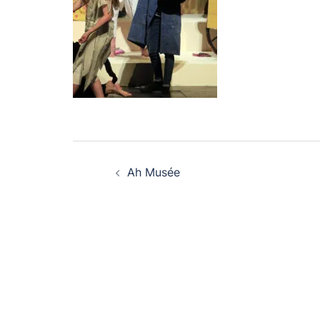
Navigation
Ah Musée
d’article