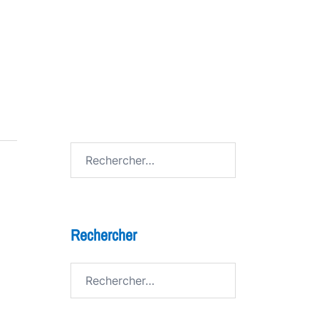
7 bienfaits du théâtre pour les
enfants
FESTIV AL
Avenue de Grandson
Rechercher :
Rechercher
Rechercher :