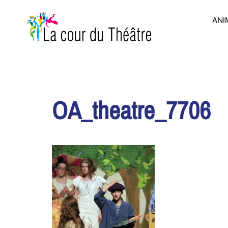
Aller
au
ANI
contenu
OA_theatre_7706