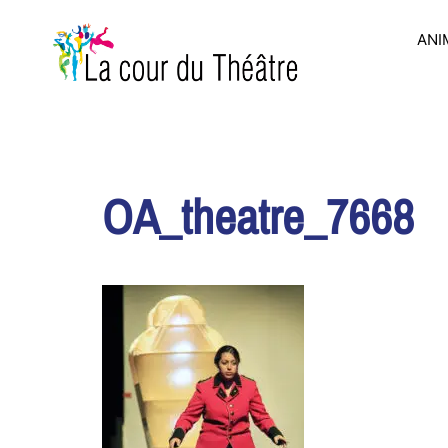
Aller
au
ANI
contenu
OA_theatre_7668