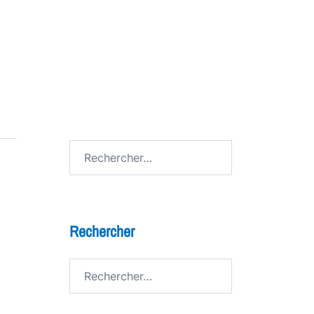
7 bienfaits du théâtre pour les
enfants
FESTIV AL
Avenue de Grandson
Rechercher :
Rechercher
Rechercher :