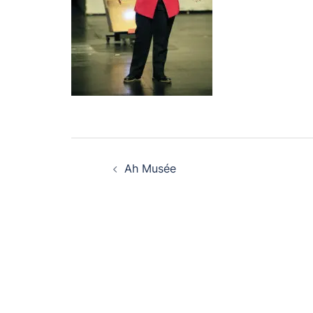
Navigation
Ah Musée
d’article