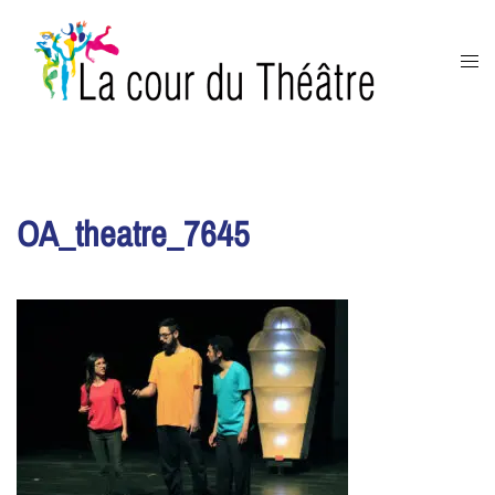
Aller
au
Ouvr
contenu
le
men
OA_theatre_7645