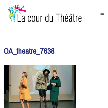
Aller
au
Ouvr
contenu
le
men
OA_theatre_7638