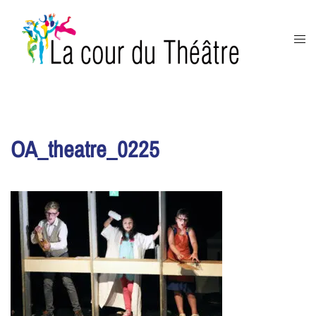
Aller
au
Ouvr
contenu
le
men
OA_theatre_0225